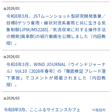
2026/03
令和8年3月、JSTムーンショット型研究開発事業／
目標8ゲリラ豪雨・線状対流系豪雨と共に生きる気
象制御(JPMJMS2283)／気流収束に対する操作手法
の開発(風車群)の紹介動画を公開しました（内田教
授）。
2026/03
令和8年3月、WIND JOURNAL（ウインドジャーナ
ル）Vol.10［2026年春号］の「徹底検証 ブレード落
下事故」でコメントが掲載されました（内田教
授）。
2026/03
令和8年3月、ここふるサイエンスカフェ
⇒当日の