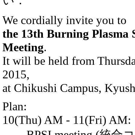
い．
We cordially invite you to
the 13th Burning Plasma S
Meeting
.
It will be held from Thursd
2015,
at Chikushi Campus, Kyushu
Plan:
10(Thu) AM - 11(Fri) AM:
BPSI meeting (