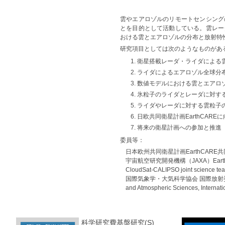
雲やエアロゾルのリモートセンシング
とを目的として活動している。雲レー
おける雲とエアロゾルの分布と放射特
研究項目としては次のようなものがあ
衛星搭載レーダ・ライダによる
ライダによるエアロゾル全球分
数値モデルにおける雲とエアロ
氷粒子のライダとレーダに対す
ライダやレーダに対する雲粒子
日欧共同衛星計画EarthCAR
将来の衛星計画への参加と推進
委員等：
日本欧州共同衛星計画EarthCARE共同議長
宇宙航空研究開発機構（JAXA）Ea
CloudSat-CALIPSO joint science t
国際気象学・大気科学協会 国際放射委員会 ( Inte
and Atmospheric Sciences, Intern
科学研究費基盤研究(S)