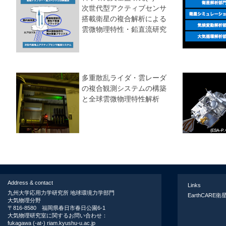
次世代型アクティブセンサ
搭載衛星の複合解析による
雲微物理特性・鉛直流研究
多重散乱ライダ・雲レーダ
の複合観測システムの構築
と全球雲微物理特性解析
Address & contact
Links
九州大学応用力学研究所 地球環境力学部門
EarthCARE衛星
大気物理分野
〒816-8580 福岡県春日市春日公園6-1
大気物理研究室に関するお問い合わせ：
fukagawa (-at-) riam.kyushu-u.ac.jp