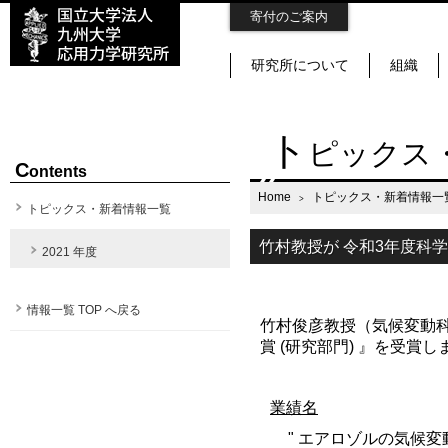
寄付のご案内
研究所について
組織
ト
ピックス
C
ontents
Home
トピックス・新着情報一
トピックス・新着情報一覧
竹村教授が 令和3年度科
2021 年度
情報一覧 TOP へ戻る
竹村俊彦教授（気候変動科
賞 (研究部門) 』を受賞
業績名
" エアロゾルの気候変