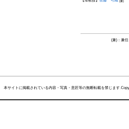
【准教授】
佐藤 可織
(兼)
(兼)：
本サイトに掲載されている内容・写真・意匠等の無断転載を禁じます.
Copy