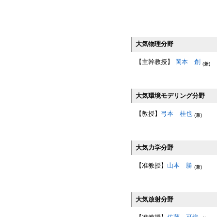
大気物理分野
【主幹教授】
岡本 創
(兼)
大気環境モデリング分野
【教授】
弓本 桂也
【
(兼)
大気力学分野
【准教授】
山本 勝
(兼)
大気放射分野