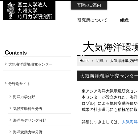
寄附のご案内
研究所について
組織
大
気海洋環
C
ontents
Home
組織
大気海洋環境研
大気海洋環境研究センター
大気海洋環境研究センタ
分野別サイト
東アジア海洋大気環境研究セン
海洋力学分野
本センターが設立された。海洋
ロゾル）による気候変動評価や
気候変動科学分野
成果の社会還元にも積極的に取
海洋モデリング分野
詳細につきましては、
大気海洋環
海洋変動力学分野