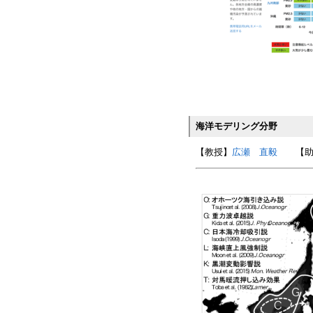
海洋モデリング分野
【教授】
広瀬 直毅
【助