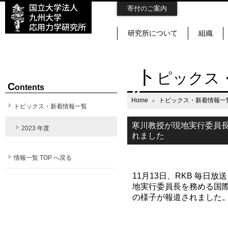
寄付のご案内
研究所について
組織
ト
ピックス
C
ontents
Home
トピックス・新着情報一
トピックス・新着情報一覧
寒川教授が現地実行委員長を
2023 年度
れました
情報一覧 TOP へ戻る
11月13日、RKB 毎日
地実行委員長を務める国際会
の様子が報道されました