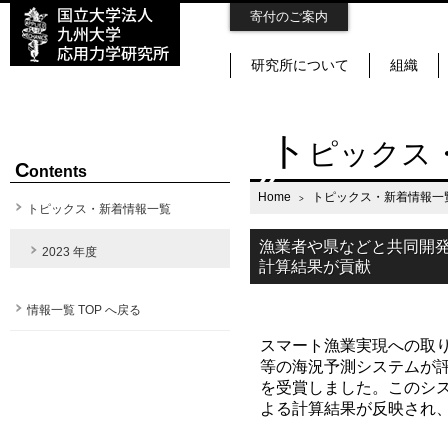
寄付のご案内
研究所について
組織
ト
ピックス
C
ontents
Home
トピックス・新着情報一
トピックス・新着情報一覧
漁業者や県などと共同開
2023 年度
計算結果が貢献
情報一覧 TOP へ戻る
スマート漁業実現への取り
等の海況予測システムが
を受賞しました。このシ
よる計算結果が反映され