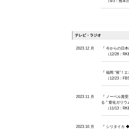
（5/3：熊本
テレビ・ラジオ
2023.12 月
『 今からの日本
（12/28：R
『 福岡 “発” 
（12/23：FB
2023.11 月
『 ノーベル賞
る " 窒化ガリウ
（11/13：RK
2023.10 月
『 シリタイカ 