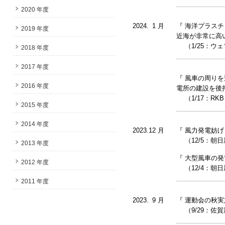
2020 年度
2024.
0
1 月
『 海洋プラス
2019 年度
近海が非常に高
（1/25：ウェブ
2018 年度
2017 年度
『 風車の周り
2016 年度
電所の建設を後
（1/17：RK
2015 年度
2014 年度
2023.12 月
『 風力発電妨
（12/5：朝日新聞
2013 年度
『 大型風車の
2012 年度
（12/4：朝日新
2011 年度
2023.
0
9 月
『 運動会の秋
（9/29：佐