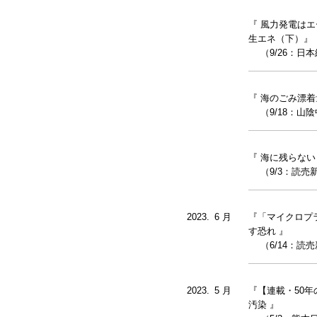
『 風力発電は
生エネ（下）』
（9/26：日
『 海のごみ漂
（9/18：山
『 海に残らな
（9/3：読売
2023.
0
6 月
『「マイクロプ
す恐れ 』
（6/14：読売
2023.
0
5 月
『【連載・50
汚染 』