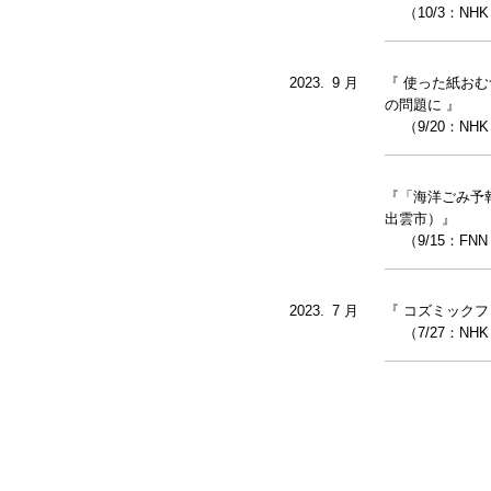
（10/3：NHK
2023.
0
9 月
『 使った紙おむ
の問題に 』
（9/20：NHK
『「海洋ごみ予
出雲市）』
（9/15：FN
2023.
0
7 月
『 コズミック
（7/27：NHK