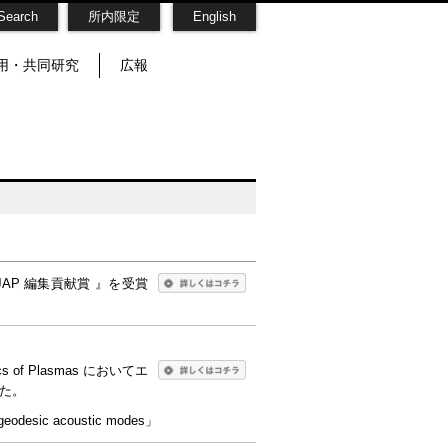
Search
所内限定
English
用・共同研究
広報
AP 編集貢献賞 』を受賞
f Plasmas においてエ
した。
geodesic acoustic modes」