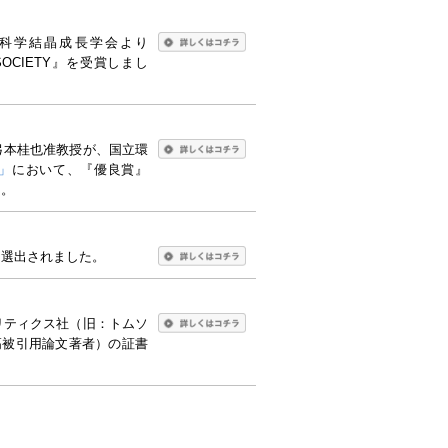
科学結晶成長学会より
TH SOCIETY』を受賞しまし
弓本桂也准教授が、国立環
」
において、『優良賞』
た。
に選出されました。
リティクス社（旧：トムソ
高被引用論文著者）の証書