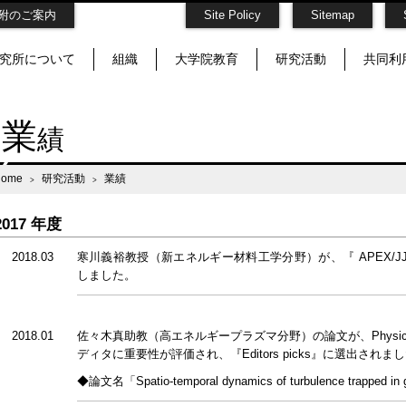
附のご案内
Site Policy
Sitemap
究所について
組織
大学院教育
研究活動
共同利
業
績
Home
研究活動
業績
2017 年度
2018.03
寒川義裕教授（新エネルギー材料工学分野）が、『 APEX/JJ
しました。
2018.01
佐々木真助教（高エネルギープラズマ分野）の論文が、Physics o
ディタに重要性が評価され、『Editors picks』に選出されま
◆論文名「Spatio-temporal dynamics of turbulence trapped in 