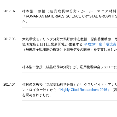
2017.07
柿本浩一教授（結晶成長学分野）が、ルーマニア材料
『ROMANIAN MATERIALS SCIENCE CRYSTAL GROW
た。
2017.05
大気環境モデリング分野の鵜野伊津志教授、原由香里助教、
境研究所と日刊工業新聞社が主催する
平成29年度「環境賞
（飛来粒子観測網の構築と予測モデルの開発）を受賞しまし
柿本浩一教授（結晶成長学分野）が、応用物理学会フェロー
2017.04
竹村俊彦教授（気候変動科学分野）が、クラリベイト・アナ
ン・ロイター社）から
『Highly Cited Researchers 2016』
（
を授与されました。