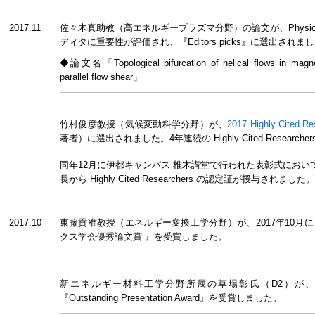
2017.11
佐々木真助教（高エネルギープラズマ分野）の論文が、Physics o
ディタに重要性が評価され、『Editors picks』に選出されま
◆論文名「Topological bifurcation of helical flows in magnet
parallel flow shear」
竹村俊彦教授（気候変動科学分野）が、
2017 Highly Cited Re
著者）に選出されました。4年連続の Highly Cited Researche
同年12月に伊都キャンパス 椎木講堂で行われた表彰式におい
長から Highly Cited Researchers の認定証が授与されました。
2017.10
東藤貢准教授（エネルギー変換工学分野）が、2017年10月
クス学会優秀論文賞 』を受賞しました。
新エネルギー材料工学分野所属の草場彰氏（D2）が、ICMa
『Outstanding Presentation Award』を受賞しました。