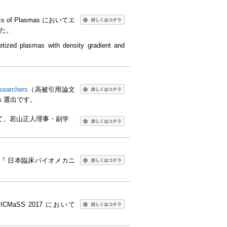
f Plasmas においてエ
した。
ized plasmas with density gradient and
searchers
（高被引用論文
rs 選出です。
て、若山正人理事・副学
に『 日本臨床バイオメカニ
SS 2017 において