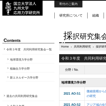
寄付のご案内
研究所について
組織
採
択研究集
C
ontents
Home
共同利用研究
採択研
令和３年度 共同利用研究集会一覧
令和３年度 共同利用研
地球環境力学分野
核融合力学分野
分野 / No.
新エネルギー力学分野
地球環境力学分野
微細規模から
2021 AO-S1
の研究
過去の共同利用研究集会
2021 AO-S2
アジア域の化